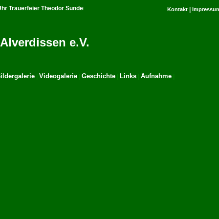
hr Trauerfeier Theodor Sundermann ***
|
Kontakt
Impressu
Alverdissen e.V.
ildergalerie
Videogalerie
Geschichte
Links
Aufnahme
|
|
|
|
|